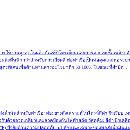
รใช้งานสูงสุดในผลิตภัณฑ์ปิโตรเลียมและการถ่ายเทเชื้อเพลิงกลั่น
ือผนังที่หนักกว่าสำหรับการเสียดสี ท่อท่าเรือเป็นท่อดูดและท่อร
ท่อสูตรพิเศษเพื่อต้านทานสารอะโรมาติก 50-100% ในขณะที่ฝาปิด...
อส่งน้ำมันสำหรับท่าเรือ: ท่อ: ยางสังเคราะห์ไนไตรล์สีดำ ผิวเรีย
งรับด้วยลวดเกลียวและลวดป้องกันไฟฟ้าสถิต วัสดุหุ้ม: สีดำ ผิวเ
80°F) ปัจจัยด้านความปลอดภัย:5:1 ลักษณะเฉพาะของท่อส่งน้ำมันแบบ