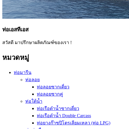
ท่อเอสทีเอส
สวัสดี มาปรึกษาผลิตภัณฑ์ของเรา !
หมวดหมู่
ท่อมารีน
ท่อลอย
ท่อลอยซากเดี่ยว
ท่อลอยซากคู่
ท่อใต้น้ำ
ท่อเรือดำน้ำซากเดี่ยว
ท่อเรือดำน้ำ Double Carcass
ท่อยางก๊าซปิโตรเลียมเหลว (ท่อ LPG)