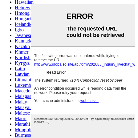
Hawaiian
Hebrew
Hmong
Hungarian
Icelandic
Igbo
Javanese
Kannada
Kazakh
Khmer
Kurdish
Kyrgyz
Latin
Latvian
Lithuanian
Luxembou..
Macedonian
Malagasy
Malay
Malayalam
Maltese
Maori
Marathi
Mongolian
Burmese