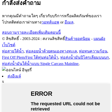
กำลังส่งคำถาม
หากคุณมีคำถามใดๆ เกี่ยวกับบริการหรือผลิตภัณฑ์ของเรา
โปรดติดต่อเราผ่านทาง
วอทส์แอพ
or
อีเมล
.
สอบถามรายละเอียดเพิ่มเติมตอนนี้
© ลิขสิทธิ์ - 2003-2024 : สงวนลิขสิทธิ์
สินค้ายอดนิยม
-
แผนผัง
เว็บไซต์
ท่อสายใต้น้ำ
,
ท่อลอยน้ำด้วยตนเองทางทะเล
,
ท่อทนความร้อน
,
First Off Plem/First ใต้ทุ่นท่อใต้น้ำ
,
ท่อส่งน้ำมันปิโตรเลียมบนบก
,
ท่อส่งน้ำมันใต้น้ำแบบ Single Carcass Mainline
,
ส่งอีเมล์
x