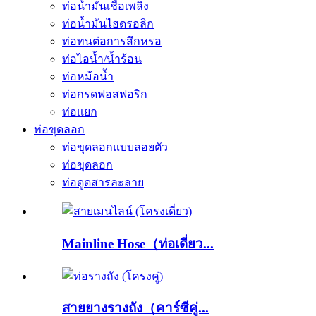
ท่อน้ำมันเชื้อเพลิง
ท่อน้ำมันไฮดรอลิก
ท่อทนต่อการสึกหรอ
ท่อไอน้ำ/น้ำร้อน
ท่อหม้อน้ำ
ท่อกรดฟอสฟอริก
ท่อแยก
ท่อขุดลอก
ท่อขุดลอกแบบลอยตัว
ท่อขุดลอก
ท่อดูดสารละลาย
Mainline Hose（ท่อเดี่ยว...
สายยางรางถัง（คาร์ซีคู่...